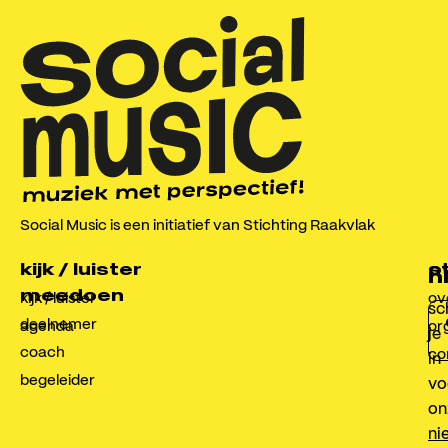
Social Music is een initiatief van Stichting Raakvlak
kijk / luister
o
s
n
meedoen
kijk / luister
ov
sch
deelnemer
agenda
or
je
coach
co
in
begeleider
vo
on
ni