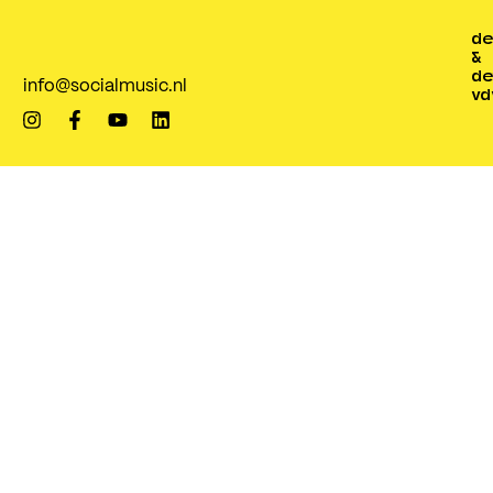
de
&
de
info@socialmusic.nl
vd