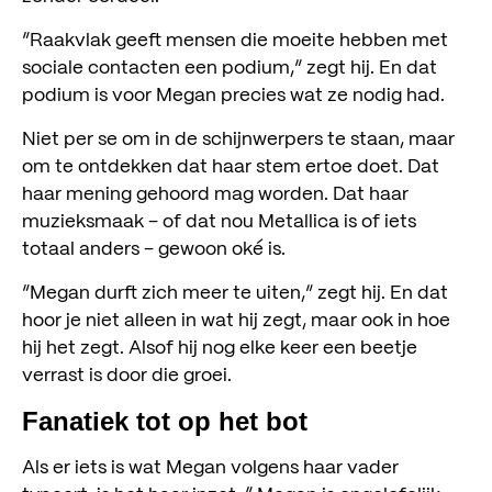
“Raakvlak geeft mensen die moeite hebben met
sociale contacten een podium,” zegt hij. En dat
podium is voor Megan precies wat ze nodig had.
Niet per se om in de schijnwerpers te staan, maar
meedoen
om te ontdekken dat haar stem ertoe doet. Dat
haar mening gehoord mag worden. Dat haar
kijk & luister
muzieksmaak – of dat nou Metallica is of iets
totaal anders – gewoon oké is.
agenda
“Megan durft zich meer te uiten,” zegt hij. En dat
steunen
hoor je niet alleen in wat hij zegt, maar ook in hoe
hij het zegt. Alsof hij nog elke keer een beetje
over ons
verrast is door die groei.
contact
Fanatiek tot op het bot
Social Music
Als er iets is wat Megan volgens haar vader