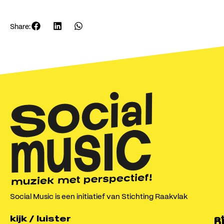
Share:
Social Music is een initiatief van Stichting Raakvlak
kijk / luister
o
s
n