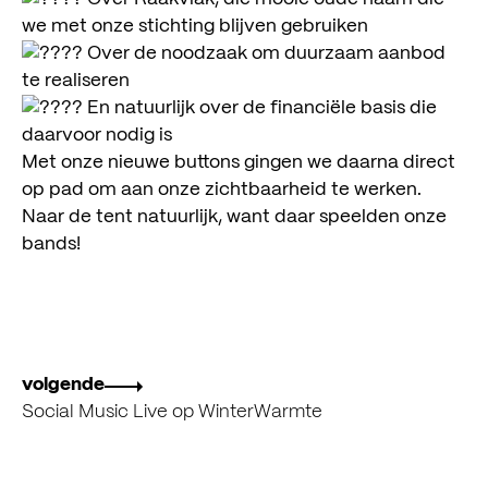
meedoen
we met onze stichting blijven gebruiken
kijk & luister
Over de noodzaak om duurzaam aanbod
te realiseren
agenda
En natuurlijk over de financiële basis die
daarvoor nodig is
steunen
Met onze nieuwe buttons gingen we daarna direct
op pad om aan onze zichtbaarheid te werken.
over ons
Naar de tent natuurlijk, want daar speelden onze
bands!
contact
Social Music
Radewijnstraat 10, 8022 BG Zwolle
info@socialmusic.nl
volgende
Social Music Live op WinterWarmte