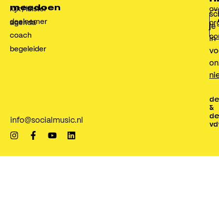
meedoen
kijk / luister
ov
sch
deelnemer
agenda
or
je
coach
co
in
begeleider
vo
on
ni
de
&
de
info@socialmusic.nl
vd