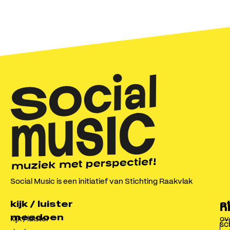
meedoen
kijk & luister
agenda
steunen
over ons
contact
Social Music
Social Music is een initiatief van Stichting Raakvlak
Radewijnstraat 10, 8022 BG Zwolle
info@socialmusic.nl
kijk / luister
o
s
n
meedoen
kijk / luister
ov
sch