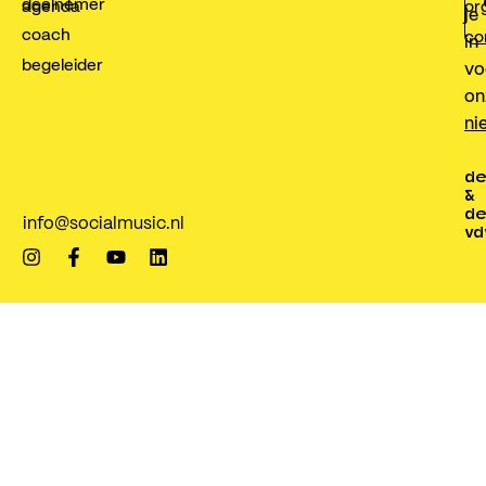
deelnemer
agenda
or
je
coach
co
in
begeleider
vo
on
ni
de
&
de
info@socialmusic.nl
vd