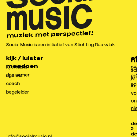
Social Music is een initiatief van Stichting Raakvlak
kijk / luister
o
s
n
meedoen
kijk / luister
ov
sch
deelnemer
agenda
or
je
coach
co
in
begeleider
vo
on
ni
de
&
de
info@socialmusic.nl