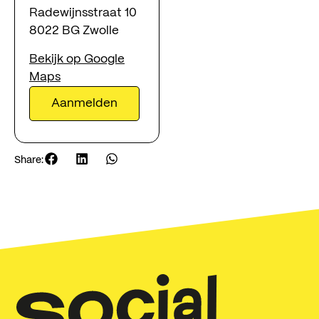
Radewijnsstraat 10
8022 BG Zwolle
meedoen
Bekijk op Google
kijk & luister
Maps
Aanmelden
agenda
steunen
Share:
over ons
contact
Social Music
Radewijnstraat 10, 8022 BG Zwolle
info@socialmusic.nl