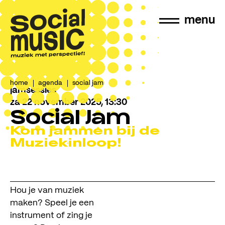
menu
home
agenda
social jam
jamsessies
za 22 november 2025, 13:30
Social Jam
Kom jammen bij de
Muziekinloop!
Hou je van muziek
maken? Speel je een
instrument of zing je