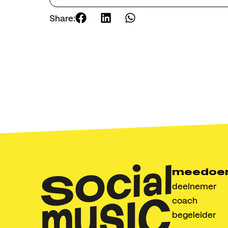
conta
Share:
Social Mus
Radewijnst
info@socia
meedoe
deelnemer
coach
begeleider