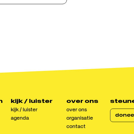
ct
ic
raat 10, 8022 BG Zwolle
lmusic.nl
n
kijk / luister
over ons
steun
kijk / luister
over ons
donee
agenda
organisatie
contact