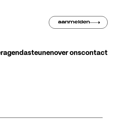
aanmelden
er
agenda
steunen
over ons
contact