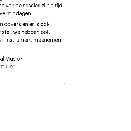
 van de sessies zijn altijd
eve middagen.
 covers en er is ook
mstel, we hebben ook
eigen instrument meenemen
al Music?
oen
mulier.
luister
da
en
ons