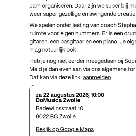
Jam organiseren. Daar zijn we super blij mee
weer super gezellige en swingende creati
We spelen onder leiding van coach Stephan
ruimte voor eigen nummers. Er is een dru
gitaren, een basgitaar en een piano. Je 
mag natuurlijk ook.
Heb je nog niet eerder meegedaan bij Soci
meed
Meld je dan even aan via ons algemene for
kijk & 
Dat kan via deze link:
aanmelden
agen
za 22 augustus 2026, 10:00
DoMusica Zwolle
steun
Radewijnsstraat 10
8022 BG Zwolle
over 
Bekijk op Google Maps