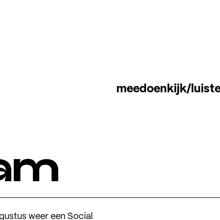
meedoen
kijk/luist
Jam
ugustus weer een Social