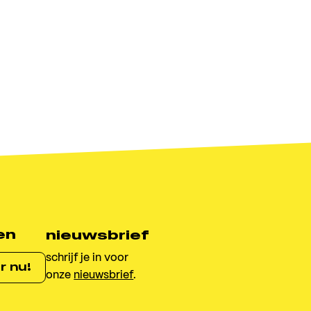
en
nieuwsbrief
schrijf je in voor
r nu!
onze
nieuwsbrief
.