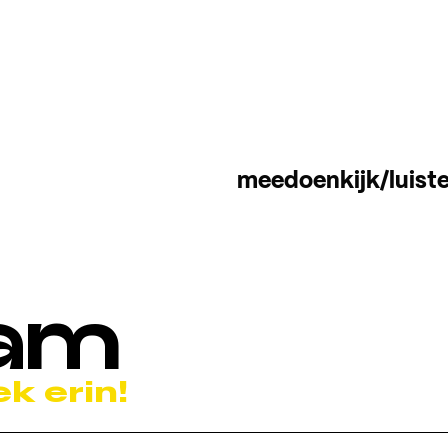
meedoen
kijk/luist
Jam
k erin!