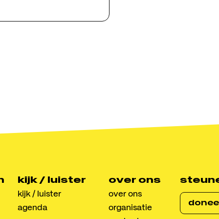
ct
ic
raat 10, 8022 BG Zwolle
lmusic.nl
n
kijk / luister
over ons
steun
kijk / luister
over ons
donee
agenda
organisatie