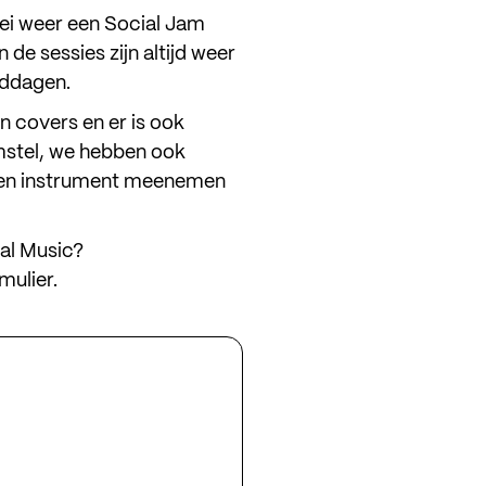
mei weer een Social Jam
 de sessies zijn altijd weer
iddagen.
 covers en er is ook
mstel, we hebben ook
eigen instrument meenemen
oen
al Music?
mulier.
luister
da
en
ons