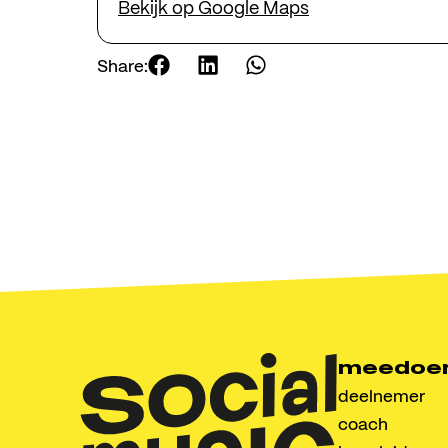
Bekijk op Google Maps
conta
Share:
Social Mus
Radewijnst
info@socia
meedoe
deelnemer
coach