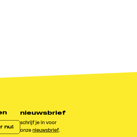
en
nieuwsbrief
schrijf je in voor
r nu!
onze
nieuwsbrief
.