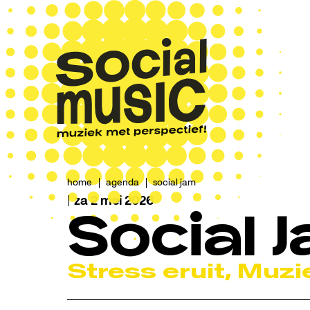
home
agenda
social jam
|
za 2 mei 2026
Social 
Stress eruit, Muzie