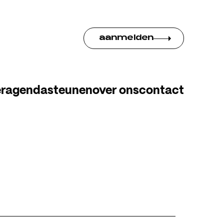
aanmelden
er
agenda
steunen
over ons
contact