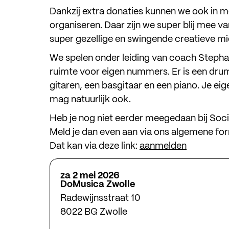
Dankzij extra donaties kunnen we ook in 
organiseren. Daar zijn we super blij mee van
super gezellige en swingende creatieve m
We spelen onder leiding van coach Stephan
ruimte voor eigen nummers. Er is een dru
gitaren, een basgitaar en een piano. Je 
mag natuurlijk ook.
meed
Heb je nog niet eerder meegedaan bij Soci
Meld je dan even aan via ons algemene for
kijk & 
Dat kan via deze link:
aanmelden
agen
za 2 mei 2026
DoMusica Zwolle
steun
Radewijnsstraat 10
over 
8022 BG Zwolle