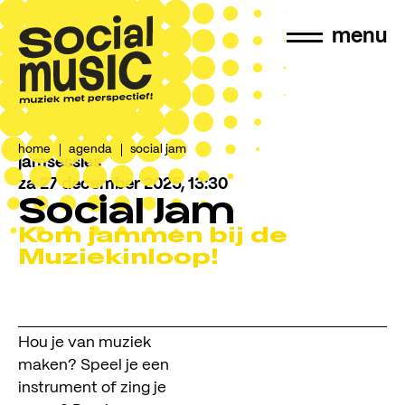
menu
home
agenda
social jam
jamsessies
za 27 december 2025, 13:30
Social Jam
Kom jammen bij de
Muziekinloop!
Hou je van muziek
maken? Speel je een
instrument of zing je