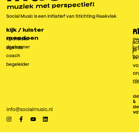
Social Music is een initiatief van Stichting Raakvlak
kijk / luister
o
s
n
meedoen
kijk / luister
ov
sch
deelnemer
agenda
or
je
coach
co
in
begeleider
vo
on
ni
de
&
de
info@socialmusic.nl
vd