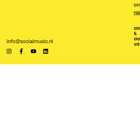
on
ni
de
&
de
info@socialmusic.nl
vd