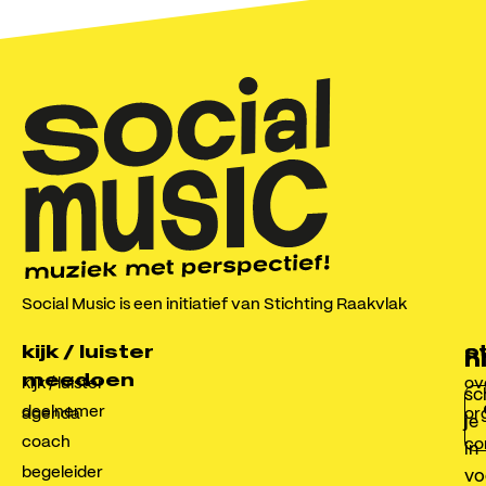
meedoen
kijk & luister
agenda
steunen
over ons
Social Music is een initiatief van Stichting Raakvlak
contact
kijk / luister
o
s
n
Social Music
meedoen
kijk / luister
ov
Radewijnstraat 10, 8022 BG Zwolle
sch
deelnemer
agenda
or
info@socialmusic.nl
je
coach
co
in
begeleider
vo