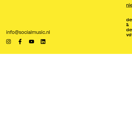
ni
de
&
de
info@socialmusic.nl
vd