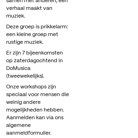
samen met anderen, een
verhaal maakt van
muziek.
Deze groep is prikkelarm:
een kleine groep met
rustige muziek.
Er zijn 7 bijeenkomsten
op zaterdagochtend in
DoMusica
(tweewekelijks).
Onze workshops zijn
speciaal voor mensen die
weinig andere
mogelijkheden hebben.
Aanmelden kan via ons
meedoen
algemene
kijk & luister
aanmeldformulier.