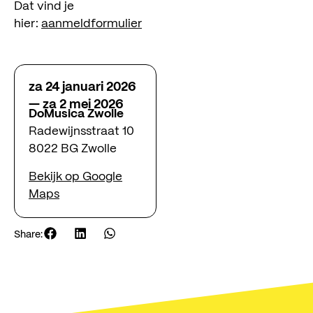
Dat vind je
agenda
hier:
aanmeldformulier
steunen
over ons
za 24 januari 2026
—
za 2 mei 2026
contact
DoMusica Zwolle
Radewijnsstraat 10
8022 BG Zwolle
Social Music
Radewijnstraat 10, 8022 BG Zwolle
Bekijk op Google
info@socialmusic.nl
Maps
Share: