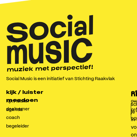
Social Music is een initiatief van Stichting Raakvlak
kijk / luister
o
s
n
meedoen
kijk / luister
ov
sch
deelnemer
agenda
or
je
coach
co
in
begeleider
vo
on