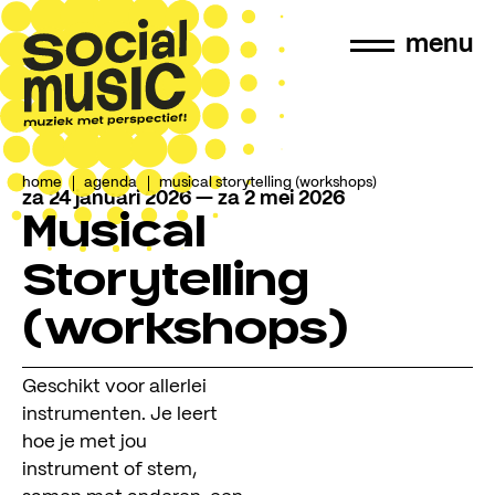
menu
home
agenda
musical storytelling (workshops)
za 24 januari 2026
—
za 2 mei 2026
Musical
Storytelling
(workshops)
Geschikt voor allerlei
instrumenten. Je leert
hoe je met jou
instrument of stem,