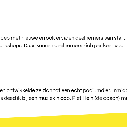
oen
luister
groep met nieuwe en ook ervaren deelnemers van start.
orkshops. Daar kunnen deelnemers zich per keer voor
da
en
ons
ct
en ontwikkelde ze zich tot een echt podiumdier. Inmid
 deed ik bij een muziekinloop. Piet Hein (de coach) 
ic
raat 10, 8022 BG Zwolle
lmusic.nl