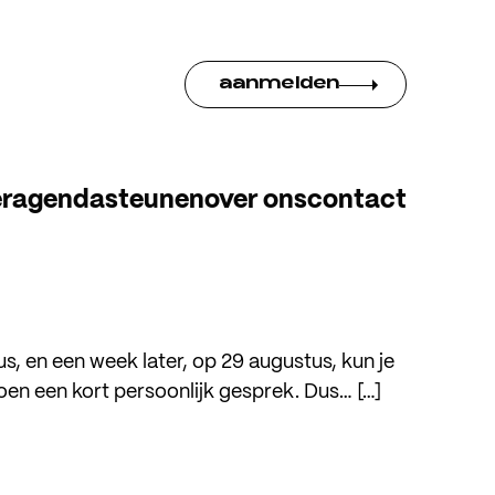
aanmelden
er
agenda
steunen
over ons
contact
, en een week later, op 29 augustus, kun je
n een kort persoonlijk gesprek. Dus… […]