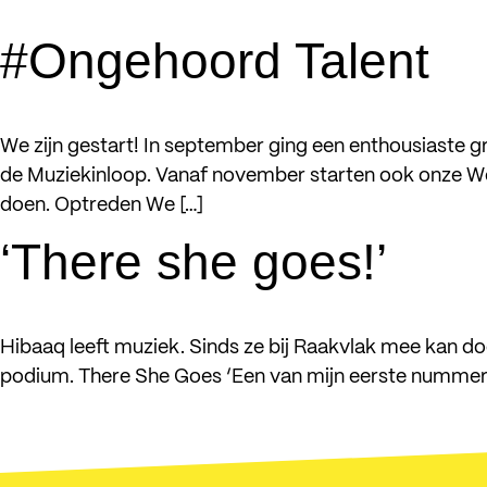
#Ongehoord Talent
meed
kijk & 
We zijn gestart! In september ging een enthousiaste 
de Muziekinloop. Vanaf november starten ook onze W
agen
doen. Optreden We […]
steun
‘There she goes!’
over 
conta
Hibaaq leeft muziek. Sinds ze bij Raakvlak mee kan do
podium. There She Goes ‘Een van mijn eerste nummers
Social Mus
Radewijnst
info@socia